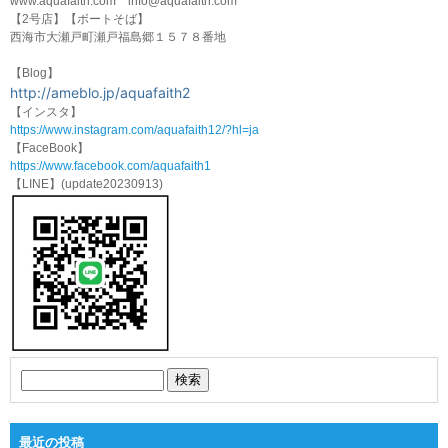
www.aquafaith.com info@aquafaith.com
【2号店】【ボートそば】
西海市大瀬戸町瀬戸福島郷１５７８番地
【Blog】
http://ameblo.jp/aquafaith2
【インスタ】
https://www.instagram.com/aquafaith12/?hl=ja
【FaceBook】
https://www.facebook.com/aquafaith1
【LINE】(update20230913)
最近の投稿