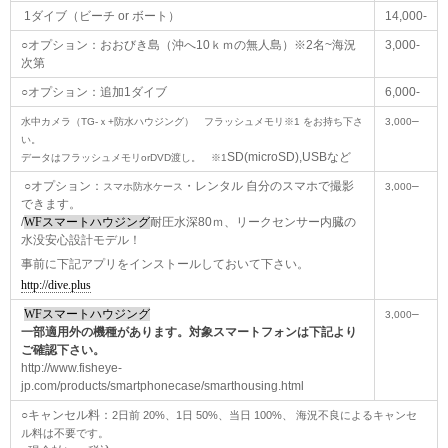
1ダイブ（ビーチ or ボート）
14,000-
○オプション：おおびき島（沖へ10ｋｍの無人島）※2名~海況
3,000-
次第
○オプション：追加1ダイブ
6,000-
–
水中カメラ（TG-ｘ+防水ハウジング） フラッシュメモリ※1 をお持ち下さ
3,000
い。
SD(microSD),USBなど
データはフラッシュメモリorDVD渡し。 ※1
○オプション：
・レンタル 自分のスマホで撮影
–
スマホ防水ケース
3,000
できます。
/
WFスマートハウジング
耐圧水深80ｍ、リークセンサー内臓の
水没安心設計モデル！
事前に下記アプリをインストールしておいて下さい。
http://dive.plus
WFスマートハウジング
–
3,000
一部適用外の機種があります。対象スマートフォンは下記より
ご確認下さい。
http://www.fisheye-
jp.com/products/smartphonecase/smarthousing.html
○キャンセル料：
2日前 20%、1日 50%、当日 100%、 海況不良によるキャンセ
ル料は不要です。