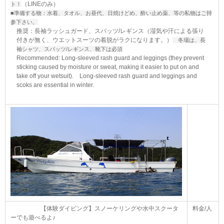
（LINEのみ）
ト！
■準備する物：水着、タオル、お昼代、日焼けどめ、酔い止め薬、等の私物はご持
参下さい。
推奨：長袖ラッシュガード、スパッツ
/
レギンス（湿気や汗による張り
付きが無く、ウエットスーツの着脱がラクになります。）
冬場は、長
袖シャツ、スパッツ/レギンス、靴下は必須
Recommended: Long-sleeved rash guard and leggings (they prevent
sticking caused by moisture or sweat, making it easier to put on and
take off your wetsuit).
Long-sleeved rash guard and leggings and
scoks are essential in winter.
【体験ダイビング】スノーケリングや水中スクータ
料金/人
ーでも遊べるよ♪