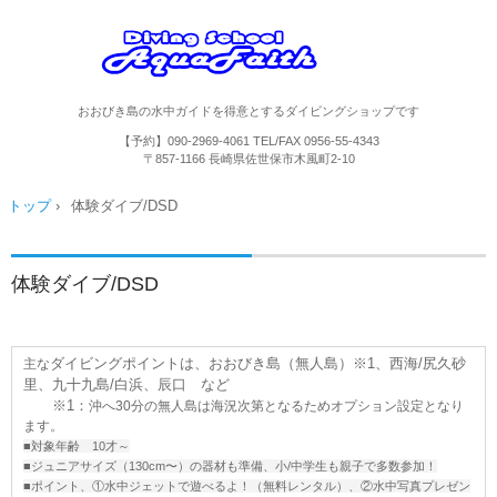
おおびき島の水中ガイドを得意とするダイビングショップです
【予約】090-2969-4061
TEL/FAX
0956-55-4343
〒857-1166 長崎県佐世保市木風町2-10
トップ
›
体験ダイブ/DSD
体験ダイブ/DSD
ダイビングポイントは、おおびき島（無人島）※1、西海/尻久砂
主な
里、九十九島/白浜、辰口 など
※1：
沖へ30分の無人島は海況次第となるためオプション設定となり
ます。
■対象年齢 10才～
■ジュニアサイズ（130cm〜）の器材も準備、小/中学生も親子で多数参加！
■ポイント、①水中ジェットで遊べるよ！（無料レンタル）、②水中写真プレゼン