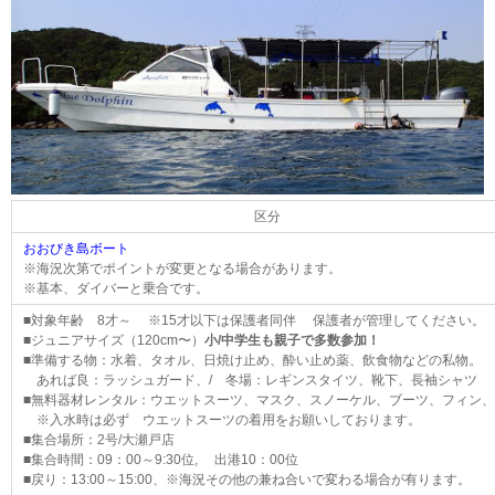
区分
おおびき島ボート
※海況次第でポイントが変更となる場合があります。
※基本、ダイバーと乗合です。
■対象年齢 8才～
※15才以下は保護者同伴 保護者が管理してください。
■ジュニアサイズ（120cm〜）
小/中学生も親子で多数参加！
■準備する物：水着、タオル、日焼け止め、酔い止め薬、飲食物などの私物。
あれば良：ラッシュガード、/ 冬場：レギンスタイツ、靴下、長袖シャツ
■無料器材レンタル：ウエットスーツ、マスク、スノーケル、ブーツ、フィン
※入水時は必ず ウエットスーツの着用をお願いしております。
■集合場所：2号/大瀬戸店
■集合時間：09：00～9:30位, 出港10：00位
■戻り：13:00～15:00、※海況その他の兼ね合いで変わる場合が有ります。