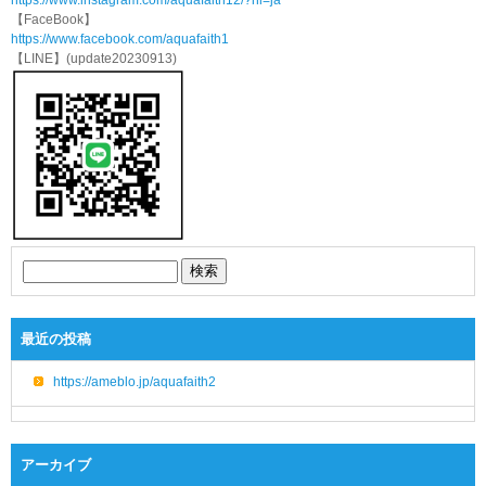
https://www.instagram.com/aquafaith12/?hl=ja
【FaceBook】
https://www.facebook.com/aquafaith1
【LINE】(update20230913)
最近の投稿
https://ameblo.jp/aquafaith2
アーカイブ